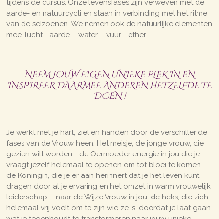
tijdens de cursus. Onze levensfases zijn verweven met de
aarde- en natuurcycli en staan in verbinding met het ritme
van de seizoenen. We nemen ook de natuurlijke elementen
mee: lucht - aarde – water – vuur - ether.
NEEM JOUW EIGEN UNIEKE PLEK IN EN
INSPIREER DAARMEE ANDEREN HETZELFDE TE
DOEN !
Je werkt met je hart, ziel en handen door de verschillende
fases van de Vrouw heen. Het meisje, de jonge vrouw, die
gezien wilt worden - de Oermoeder energie in jou die je
vraagt jezelf helemaal te openen om tot bloei te komen –
de Koningin, die je er aan herinnert dat je het leven kunt
dragen door al je ervaring en het omzet in warm vrouwelijk
leiderschap – naar de Wijze Vrouw in jou, de heks, die zich
helemaal vrij voelt om te zijn wie ze is, doordat je laat gaan
wat je tegenhoudt te transformeren naar jouw unieke