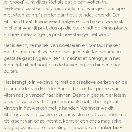
je "droog" kunt vilten. Net als dat je een wollen trui
'verkeerd' wast en het daardoor krimpt, werk je in principe
met vilten zo'n 1/3 groter dan het uiteindelijk wordt. Een
viltnaald heeft kleine weerhaakjes en die haken de vezels
in elkaar waar jij prikt, dus op die plek vindt de krimp plaats.
En hoe meer/langer je prikt, hoe steviger het wordt.
Het is een fijne manier van boetseren en contact maken
met het materiaal, waardoor wat je maakt langzaamaan
gestalte gaat krijgen. Vilten is meditatief, brengt je in het
moment, uit het hoofd, in de beweging van binnen naar
buiten.
Het brengt je in verbinding met de creatieve oerbron en de
baarmoeder van Moeder Aarde. Tijdens het proces van
vilten reis je vanzelf naar binnen. Daarom gebeurt er iets in
je ziel als je creëert. Dit proces maakt dat je heling kunt
vinden in het werken met je handen. Wanneer we dit
viltproces van losse vezels naar vastere stof verbinden met
de kracht van onze intentie, komt er een extra magische
laag bij waardoor er bezieling in je werk komt:
intentie +