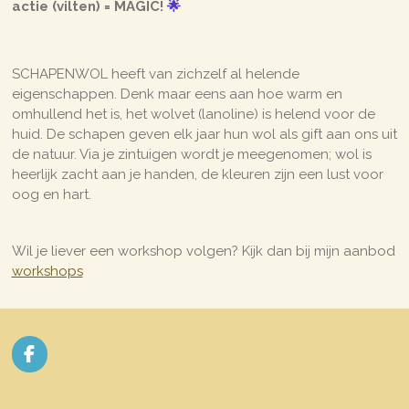
actie (vilten) =
MAGIC!
🌟
SCHAPENWOL heeft van zichzelf al helende
eigenschappen. Denk maar eens aan hoe warm en
omhullend het is, het wolvet (lanoline) is helend voor de
huid. De schapen geven elk jaar hun wol als gift aan ons uit
de natuur. Via je zintuigen wordt je meegenomen; wol is
heerlijk zacht aan je handen, de kleuren zijn een lust voor
oog en hart.
Wil je liever een workshop volgen? Kijk dan bij mijn aanbod
workshops
F
a
c