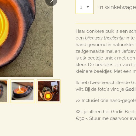
In winkelwag
Haar donkere buik is een scha
een
bijenwas theelichtje
in te
hand gevormd in natuurklei.
zelfgemaakte mal en liefdev
is elk beeldje uniek met een 
kleur. De beeldjes zijn van 
kleinere beeldjes. Met een m
Ik heb twee verschillende Go
wilt. Bij de foto's vind je
Godi
>> Inclusief drie hand-gegot
Wil je alleen het Godin Beeld
€30,-. Stuur me daarvoor eve